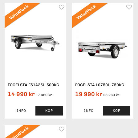
ValuePack
ValuePack
FOGELSTA FS1425U 500KG
FOGELSTA L0750U 750KG
14 990 kr
19 990 kr
17 460 kr
23 260 kr
INFO
KÖP
INFO
KÖP
ValuePack