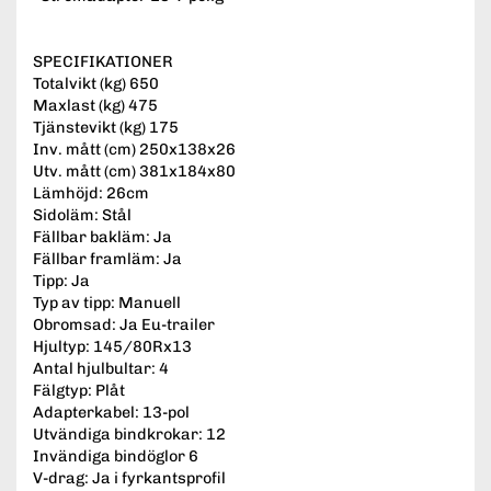
SPECIFIKATIONER
Totalvikt (kg) 650
Maxlast (kg) 475
Tjänstevikt (kg) 175
Inv. mått (cm) 250x138x26
Utv. mått (cm) 381x184x80
Lämhöjd: 26cm
Sidoläm: Stål
Fällbar bakläm: Ja
Fällbar framläm: Ja
Tipp: Ja
Typ av tipp: Manuell
Obromsad: Ja Eu-trailer
Hjultyp: 145/80Rx13
Antal hjulbultar: 4
Fälgtyp: Plåt
Adapterkabel: 13-pol
Utvändiga bindkrokar: 12
Invändiga bindöglor 6
V-drag: Ja i fyrkantsprofil