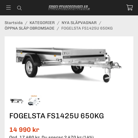
Startsida
/
KATEGORIER
/
NYA SLÄPVAGNAR
/
ÖPPNA SLÄP OBROMSADE
/
FOGELSTA FS1425U 650KG
FOGELSTA FS1425U 650KG
14 990 kr
Ord.
17 460 kr
. Du sparar
2 470 kr
(
14
%)