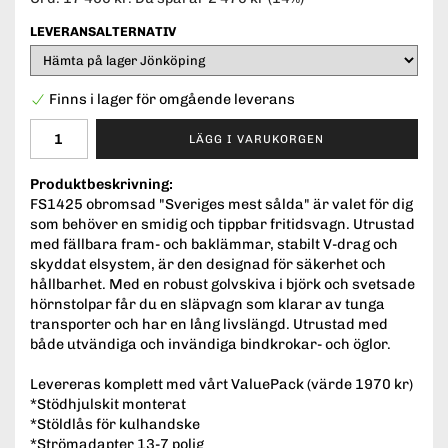
LEVERANSALTERNATIV
Finns i lager för omgående leverans
LÄGG I VARUKORGEN
Produktbeskrivning:
FS1425 obromsad "Sveriges mest sålda" är valet för dig
som behöver en smidig och tippbar fritidsvagn. Utrustad
med fällbara fram- och baklämmar, stabilt V-drag och
skyddat elsystem, är den designad för säkerhet och
hållbarhet. Med en robust golvskiva i björk och svetsade
hörnstolpar får du en släpvagn som klarar av tunga
transporter och har en lång livslängd. Utrustad med
både utvändiga och invändiga bindkrokar- och öglor.
Levereras komplett med vårt ValuePack (värde 1970 kr)
*Stödhjulskit monterat
*Stöldlås för kulhandske
*Strömadapter 13-7 polig