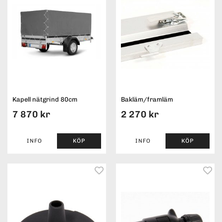
Kapell nätgrind 80cm
Bakläm/framläm
7 870 kr
2 270 kr
INFO
KÖP
INFO
KÖP