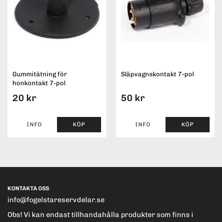
Gummitätning för
Släpvagnskontakt 7-pol
honkontakt 7-pol
20 kr
50 kr
INFO
KÖP
INFO
KÖP
KONTAKTA OSS
info@fogelstareservdelar.se
Obs! Vi kan endast tillhandahålla produkter som finns i