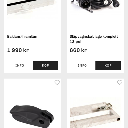
Bakläm/framläm
Släpvagnskablage komplett
13-pol
1 990 kr
660 kr
INFO
KÖP
INFO
KÖP