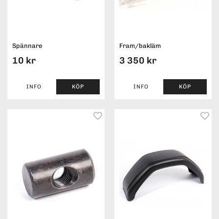
Spännare
Fram/bakläm
10 kr
3 350 kr
INFO
KÖP
INFO
KÖP