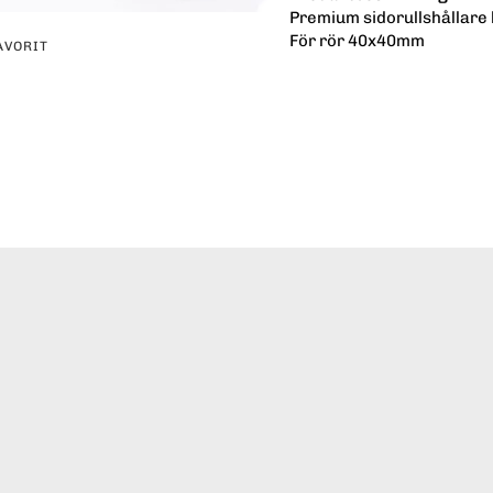
Premium sidorullshållare 
För rör 40x40mm
AVORIT
erest