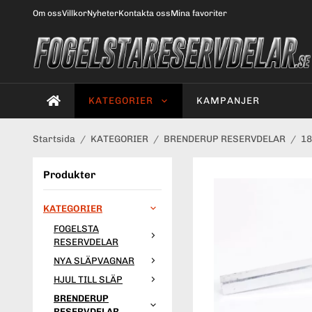
Om oss
Villkor
Nyheter
Kontakta oss
Mina favoriter
KATEGORIER
KAMPANJER
Startsida
/
KATEGORIER
/
BRENDERUP RESERVDELAR
/
1
Produkter
KATEGORIER
FOGELSTA
RESERVDELAR
NYA SLÄPVAGNAR
HJUL TILL SLÄP
BRENDERUP
RESERVDELAR