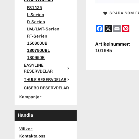
FS1425
SPARA SOM F
L-Serien
D-Serien
Facebook
X
Email
Pint
LM/LMT-Serien
RT-Serien
150600UB
Artikelnummer:
180750UBL
101985
180950B
EASYLINE
RESERVDELAR
THULE RESERVDELAR
GISEBO RESERVDELAR
Kampanjer
Handla
Villkor
Kontakta oss