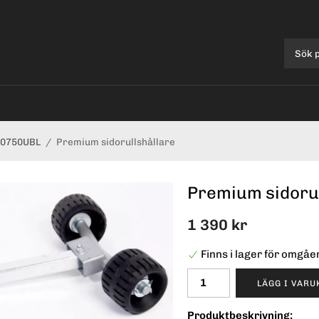
80750UBL
/
Premium sidorullshållare
Premium sidorul
1 390 kr
Finns i lager för omgå
LÄGG I VAR
Produktbeskrivning: