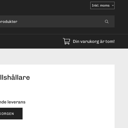
Välj
moms
Din varukorg är tom!
lshållare
ende leverans
UKORGEN