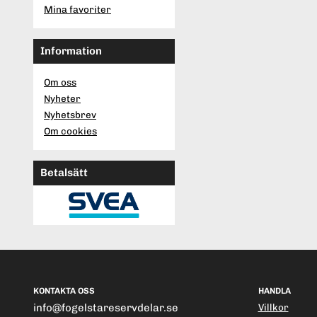
Mina favoriter
Information
Om oss
Nyheter
Nyhetsbrev
Om cookies
Betalsätt
KONTAKTA OSS
HANDLA
info@fogelstareservdelar.se
Villkor