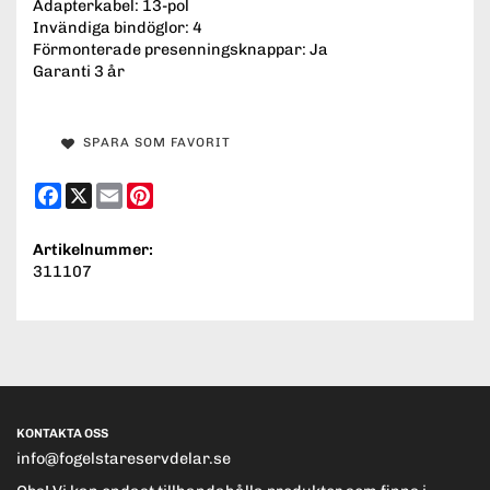
Adapterkabel: 13-pol
Invändiga bindöglor: 4
Förmonterade presenningsknappar: Ja
Garanti 3 år
SPARA SOM FAVORIT
Facebook
X
Email
Pinterest
Artikelnummer:
311107
KONTAKTA OSS
info@fogelstareservdelar.se