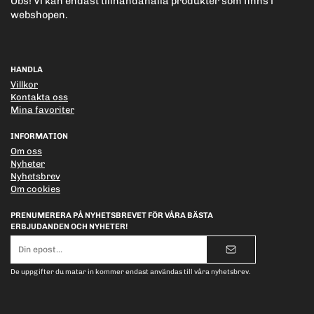
Obs! Vi kan endast tillhandahålla produkter som finns i
webshopen.
HANDLA
Villkor
Kontakta oss
Mina favoriter
INFORMATION
Om oss
Nyheter
Nyhetsbrev
Om cookies
PRENUMERERA PÅ NYHETSBREVET FÖR VÅRA BÄSTA
ERBJUDANDEN OCH NYHETER!
E-
postadress
De uppgifter du matar in kommer endast användas till våra nyhetsbrev.