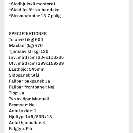
*Stödhjulskit monterat
*Stöldlås för kulhandske
*Strömadapter 13-7 polig
SPECIFIKATIONER
Totalvikt (kg) 600
Maxlast (kg) 470
Tjänstevikt (kg) 130
Inv. mått (cm) 204x116x35
Utv. mått (cm) 299x159x89
Lasthöjd: 545mm
Sidopanel: Stål
Fällbar bakpanel: Ja
Fällbar frontpanel: Nej
Tipp: Ja
Typ av tipp: Manuell
Bromsar: Nej
Antal axlar: 1
Hjultyp: 145/80Rx13
Antal hjulbultar: 4
Fälgtyp: Plåt