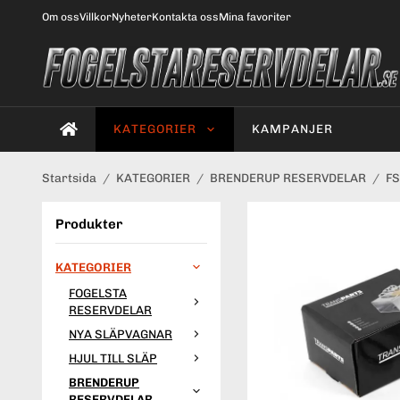
Om oss
Villkor
Nyheter
Kontakta oss
Mina favoriter
KATEGORIER
KAMPANJER
Startsida
/
KATEGORIER
/
BRENDERUP RESERVDELAR
/
FS
Produkter
KATEGORIER
FOGELSTA
RESERVDELAR
NYA SLÄPVAGNAR
HJUL TILL SLÄP
BRENDERUP
RESERVDELAR