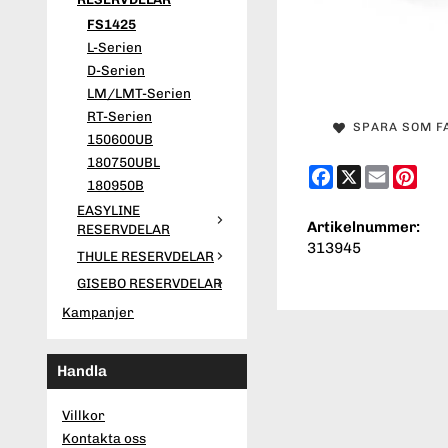
FS1425
L-Serien
D-Serien
LM/LMT-Serien
RT-Serien
SPARA SOM F
150600UB
180750UBL
Facebook
X
Email
Pint
180950B
EASYLINE
Artikelnummer:
RESERVDELAR
313945
THULE RESERVDELAR
GISEBO RESERVDELAR
Kampanjer
Handla
Villkor
Kontakta oss