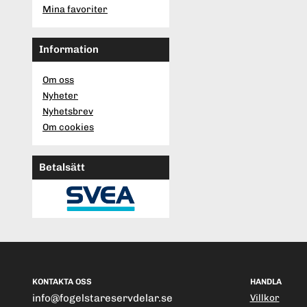
Mina favoriter
Information
Om oss
Nyheter
Nyhetsbrev
Om cookies
Betalsätt
KONTAKTA OSS
HANDLA
info@fogelstareservdelar.se
Villkor