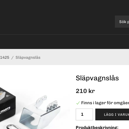
1425
/
Släpvagnslås
Släpvagnslås
210 kr
Finns i lager för omgå
LÄGG I VAR
Produktbeskrivning: