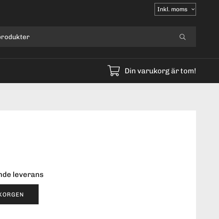
Välj
moms
Din varukorg är tom!
ende leverans
UKORGEN