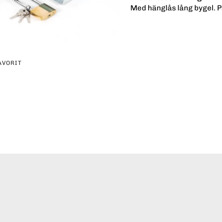
Med hänglås lång bygel. Pa
AVORIT
erest