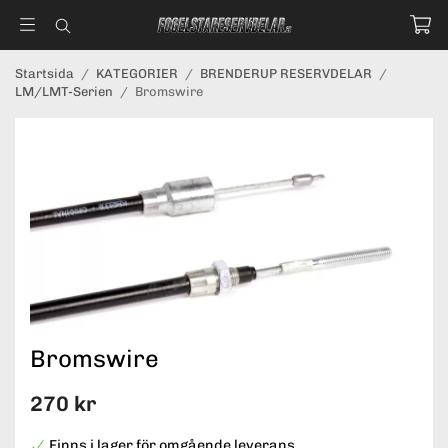
Startsida
/
KATEGORIER
/
BRENDERUP RESERVDELAR
/
LM/LMT-Serien
/
Bromswire
Bromswire
270 kr
Finns i lager för omgående leverans