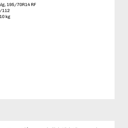
älg, 195/70R14 RF
5/112
710 kg