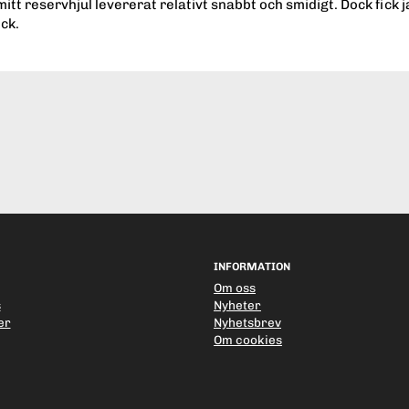
mitt reservhjul levererat relativt snabbt och smidigt. Dock fick 
ck.
INFORMATION
Om oss
s
Nyheter
er
Nyhetsbrev
Om cookies