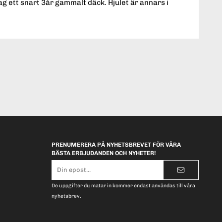
jag ett snart 3år gammalt däck. Hjulet är annars i
PRENUMERERA PÅ NYHETSBREVET FÖR VÅRA
BÄSTA ERBJUDANDEN OCH NYHETER!
E-
postadress
De uppgifter du matar in kommer endast användas till våra
nyhetsbrev.