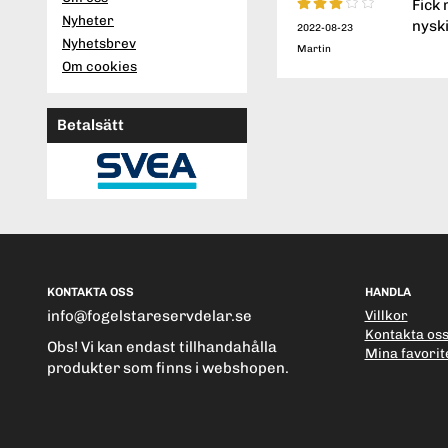
Fick 
Nyheter
nyski
2022-08-23
Nyhetsbrev
Martin
Om cookies
Betalsätt
KONTAKTA OSS
HANDLA
info@fogelstareservdelar.se
Villkor
Kontakta os
Obs! Vi kan endast tillhandahålla
Mina favorit
produkter som finns i webshopen.