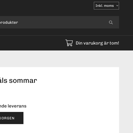
Välj
moms
Din varukorg är tom!
åls sommar
ende leverans
UKORGEN