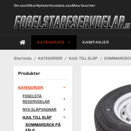
Om oss
Villkor
Nyheter
Kontakta oss
Mina favoriter
KATEGORIER
KAMPANJER
Startsida
/
KATEGORIER
/
HJUL TILL SLÄP
/
SOMMARDÄCK
Produkter
KATEGORIER
FOGELSTA
RESERVDELAR
NYA SLÄPVAGNAR
HJUL TILL SLÄP
SOMMARDÄCK PÅ
FÄLG