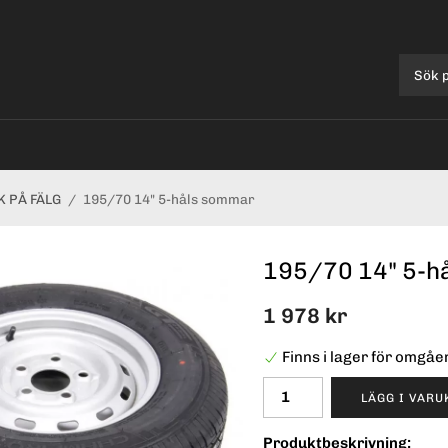
 PÅ FÄLG
/
195/70 14" 5-håls sommar
195/70 14" 5-h
1 978 kr
Finns i lager för omgå
LÄGG I VAR
Produktbeskrivning: