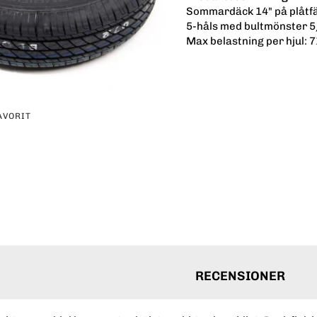
Sommardäck 14" på plåtf
5-håls med bultmönster 
Max belastning per hjul: 
AVORIT
erest
RECENSIONER