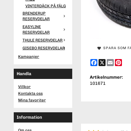
VINTERDÄCK PÅ FÄLG
BRENDERUP
RESERVDELAR
EASYLINE
RESERVDELAR
THULE RESERVDELAR
GISEBO RESERVDELAR
SPARA SOM F
Kampanjer
Facebook
X
Email
Pint
Handla
Artikelnummer:
101671
Villkor
Kontakta oss
Mina favoriter
Information
Om oss