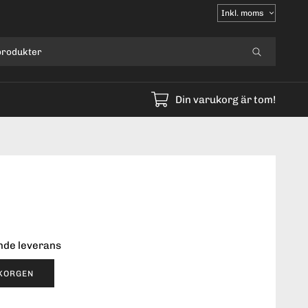
Välj
moms
Din varukorg är tom!
ende leverans
UKORGEN