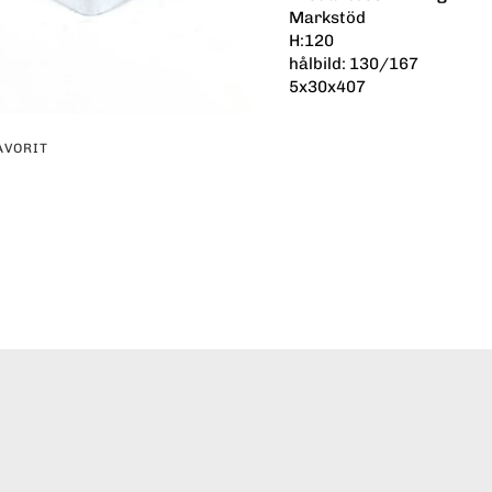
Markstöd
H:120
hålbild: 130/167
5x30x407
AVORIT
erest