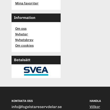
Mina favoriter
Information
Om oss
Nyheter
Nyhetsbrev
Om cookies
Betalsätt
KONTAKTA OSS
HANDLA
info@fogelstareservdelar.se
Villkor