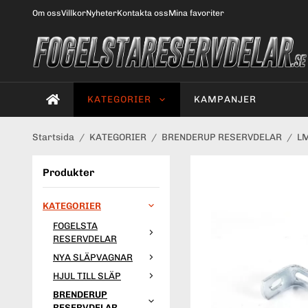
Om oss
Villkor
Nyheter
Kontakta oss
Mina favoriter
KATEGORIER
KAMPANJER
Startsida
/
KATEGORIER
/
BRENDERUP RESERVDELAR
/
LM
Produkter
KATEGORIER
FOGELSTA
RESERVDELAR
NYA SLÄPVAGNAR
HJUL TILL SLÄP
BRENDERUP
RESERVDELAR