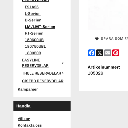
FS1425
L-Serien
D-Serien
LM/LMT-Serien
RT-Serien
SPARA SOM F
150600UB
180750UBL
Facebook
X
Email
Pint
180950B
EASYLINE
RESERVDELAR
Artikelnummer:
105026
THULE RESERVDELAR
GISEBO RESERVDELAR
Kampanjer
Handla
Villkor
Kontakta oss