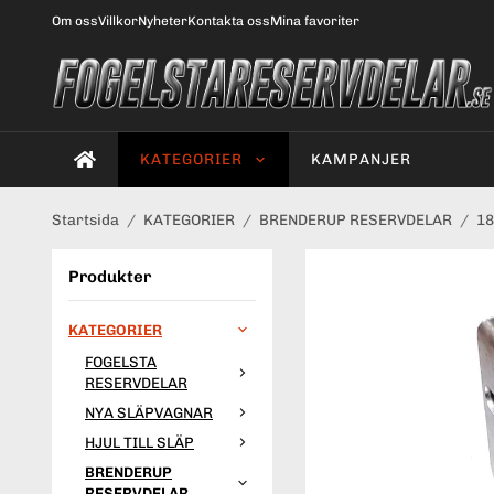
Om oss
Villkor
Nyheter
Kontakta oss
Mina favoriter
KATEGORIER
KAMPANJER
Startsida
/
KATEGORIER
/
BRENDERUP RESERVDELAR
/
1
Produkter
KATEGORIER
FOGELSTA
RESERVDELAR
NYA SLÄPVAGNAR
HJUL TILL SLÄP
BRENDERUP
RESERVDELAR