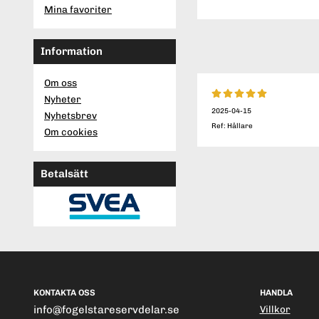
Mina favoriter
Information
Om oss
Nyheter
2025-04-15
Nyhetsbrev
Ref: Hållare
Om cookies
Betalsätt
KONTAKTA OSS
HANDLA
info@fogelstareservdelar.se
Villkor