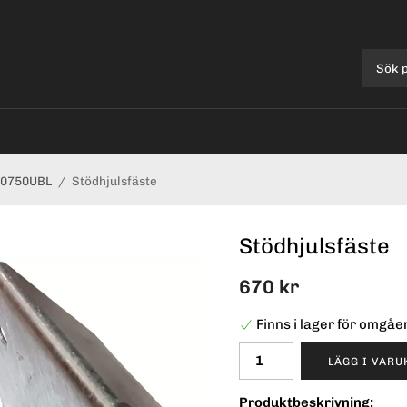
80750UBL
/
Stödhjulsfäste
Stödhjulsfäste
670 kr
Finns i lager för omgå
LÄGG I VAR
Produktbeskrivning: