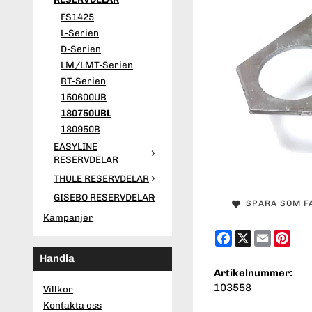
FS1425
L-Serien
D-Serien
LM/LMT-Serien
RT-Serien
150600UB
180750UBL
180950B
EASYLINE
RESERVDELAR
THULE RESERVDELAR
GISEBO RESERVDELAR
SPARA SOM F
Kampanjer
Facebook
X
Email
Pint
Handla
Artikelnummer:
103558
Villkor
Kontakta oss