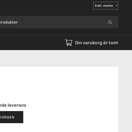
Välj
moms
Din varukorg är tom!
ende leverans
UKORGEN