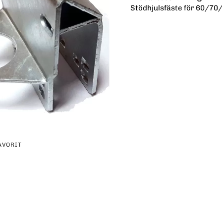
Stödhjulsfäste för 60/7
AVORIT
erest