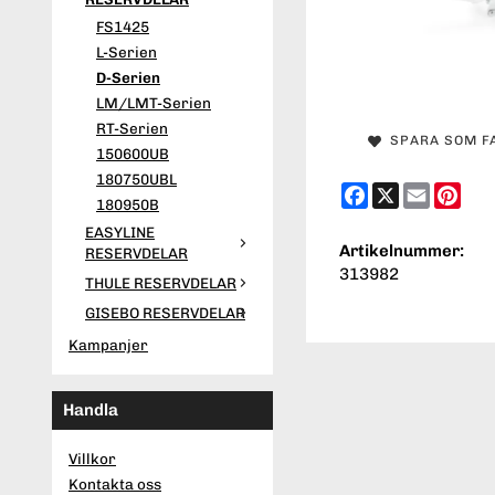
FS1425
L-Serien
D-Serien
LM/LMT-Serien
RT-Serien
SPARA SOM F
150600UB
180750UBL
Facebook
X
Email
Pint
180950B
EASYLINE
Artikelnummer:
RESERVDELAR
313982
THULE RESERVDELAR
GISEBO RESERVDELAR
Kampanjer
Handla
Villkor
Kontakta oss