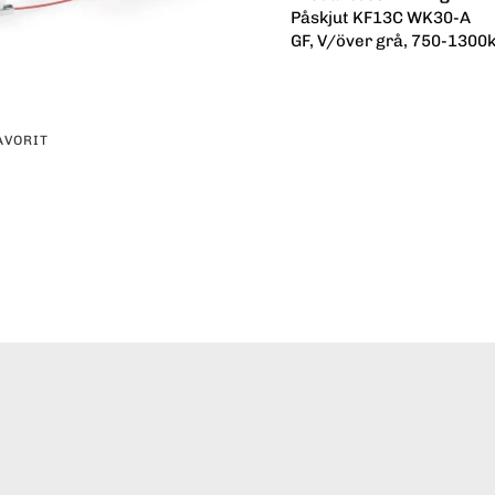
Påskjut KF13C WK30-A
GF, V/över grå, 750-1300
AVORIT
erest