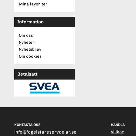
Mina favoriter
Information
Om oss
Nyheter
Nyhetsbrev
Om cookies
Betalsätt
KONTAKTA OSS
HANDLA
info@fogelstareservdelar.se
Villkor