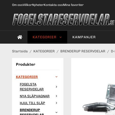
Om oss
Villkor
Nyheter
Kontakta oss
Mina favoriter
KATEGORIER
KAMPANJER
Startsida
/
KATEGORIER
/
BRENDERUP RESERVDELAR
/
D-
Produkter
KATEGORIER
FOGELSTA
RESERVDELAR
NYA SLÄPVAGNAR
HJUL TILL SLÄP
BRENDERUP
RESERVDELAR