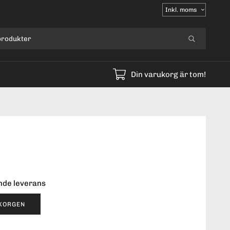
Välj
moms
Din varukorg är tom!
ende leverans
UKORGEN