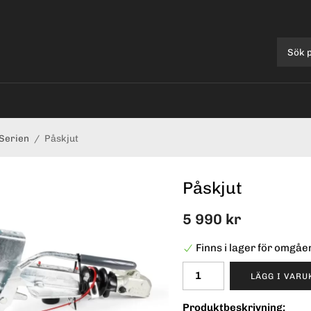
Serien
/
Påskjut
Påskjut
5 990 kr
Finns i lager för omgå
LÄGG I VAR
Produktbeskrivning: