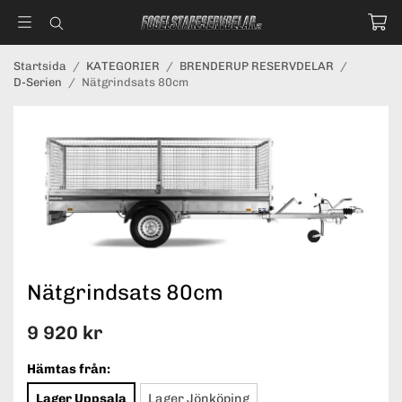
Startsida
/
KATEGORIER
/
BRENDERUP RESERVDELAR
/
D-Serien
/
Nätgrindsats 80cm
Nätgrindsats 80cm
9 920 kr
Hämtas från:
Lager Uppsala
Lager Jönköping