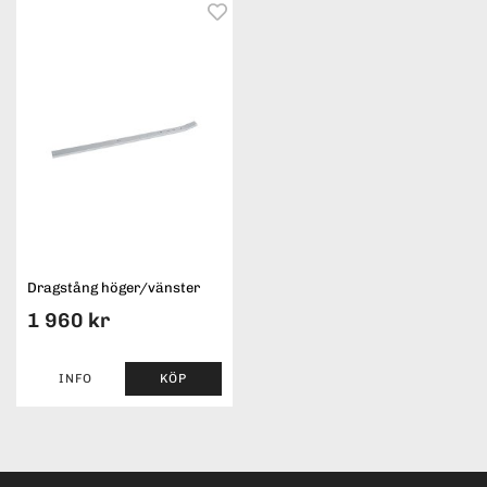
Dragstång höger/vänster
1 960 kr
INFO
KÖP