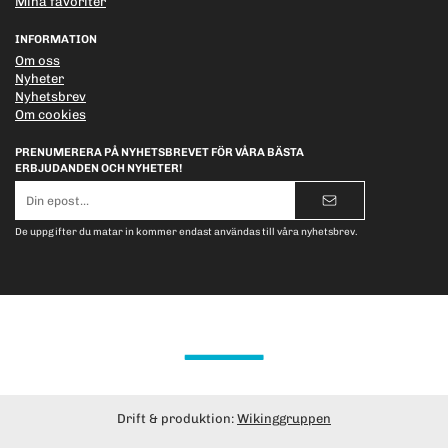
Mina favoriter
INFORMATION
Om oss
Nyheter
Nyhetsbrev
Om cookies
PRENUMERERA PÅ NYHETSBREVET FÖR VÅRA BÄSTA
ERBJUDANDEN OCH NYHETER!
E-
postadress
De uppgifter du matar in kommer endast användas till våra nyhetsbrev.
Drift & produktion:
Wikinggruppen