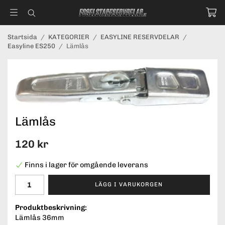
Startsida
/
KATEGORIER
/
EASYLINE RESERVDELAR
/
Easyline ES250
/
Lämlås
Lämlås
120 kr
Finns i lager för omgående leverans
LÄGG I VARUKORGEN
Produktbeskrivning:
Lämlås 36mm